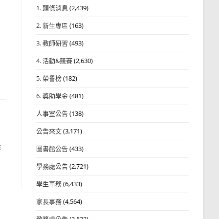
1. 頭條消息
(2,439)
2. 新生專區
(163)
3. 教師研習
(493)
4. 活動&競賽
(2,630)
5. 榮譽榜
(182)
6. 獎助學金
(481)
人事室公告
(138)
公告來文
(3,171)
作
圖書館公告
(433)
學務處公告
(2,721)
學生事務
(6,433)
家長事務
(4,564)
教務處公告
(3,532)