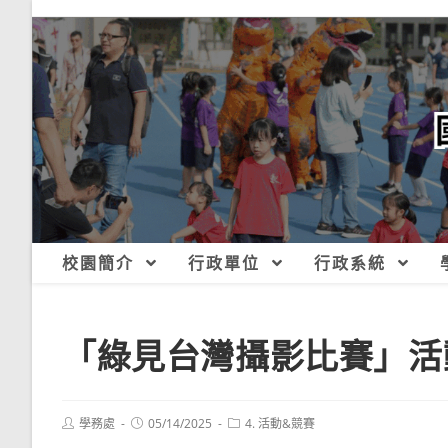
跳
轉
至
主
要
內
容
校園簡介
行政單位
行政系統
「綠見台灣攝影比賽」活
Post
Post
Post
學務處
05/14/2025
4. 活動&競賽
author:
published:
category: