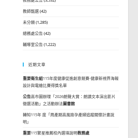
教師甄選
(42)
未分類
(1,285)
總務處公告
(42)
輔導室公告
(1,222)
近期文章
重要
衛生組
115年度健康促進創意競賽-健康新視界海報
設計與電繪比賽得獎名單
公告
高市圖辦理「2026朗聲大賞：朗讀文本演出影片
徵選活動」之活動辦法
圖書館
轉知115年 度「周產期高風險孕產婦追蹤關懷計畫說
明」
重要
115繁星推薦校內選填說明
教務處