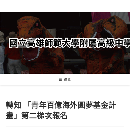
跳
轉
至
主
要
內
容
選單
轉知 「青年百億海外圓夢基金計
畫」第二梯次報名