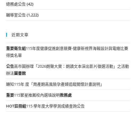
總務處公告
(42)
輔導室公告
(1,222)
近期文章
重要
衛生組
115年度健康促進創意競賽-健康新視界海報設計與電繪比賽
得獎名單
公告
高市圖辦理「2026朗聲大賞：朗讀文本演出影片徵選活動」之活動
辦法
圖書館
轉知115年 度「周產期高風險孕產婦追蹤關懷計畫說明」
重要
115繁星推薦校內選填說明
教務處
HOT
註冊組
115 學年度大學學測成績查詢公告