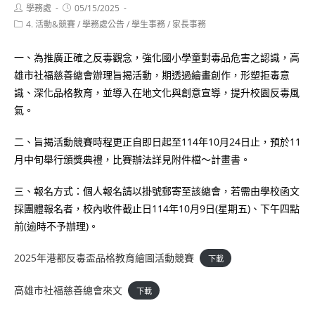
Post
Post
學務處
05/15/2025
author:
published:
Post
4. 活動&競賽
/
學務處公告
/
學生事務
/
家長事務
category:
一、為推廣正確之反毒觀念，強化國小學童對毒品危害之認識，高
雄市社福慈善總會辦理旨揭活動，期透過繪畫創作，形塑拒毒意
識、深化品格教育，並導入在地文化與創意宣導，提升校園反毒風
氣。
二、旨揭活動競賽時程更正自即日起至114年10月24日止，預於11
月中旬舉行頒獎典禮，比賽辦法詳見附件檔～計畫書。
三、報名方式：個人報名請以掛號郵寄至該總會，若需由學校函文
採團體報名者，校內收件截止日114年10月9日(星期五)、下午四點
前(逾時不予辦理)。
2025年港都反毒盃品格教育繪圖活動競賽
下載
高雄市社福慈善總會來文
下載