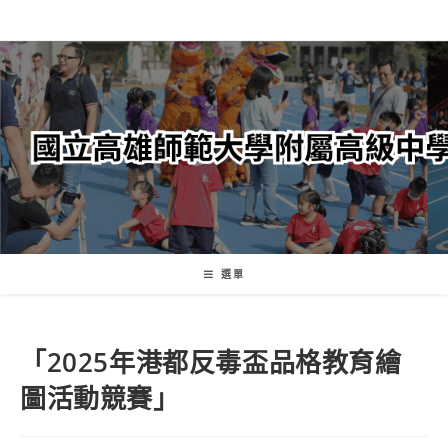
跳
轉
至
主
要
內
容
選單
「2025年港都反毒盃品格教育繪
圖活動競賽」