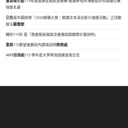
重要
衛生組
115年度健康促進創意競賽-健康新視界海報設計與電繪比賽
得獎名單
公告
高市圖辦理「2026朗聲大賞：朗讀文本演出影片徵選活動」之活動
辦法
圖書館
轉知115年 度「周產期高風險孕產婦追蹤關懷計畫說明」
重要
115繁星推薦校內選填說明
教務處
HOT
註冊組
115 學年度大學學測成績查詢公告