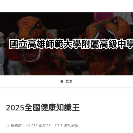
跳
轉
至
主
要
內
容
選單
2025全國健康知識王
Post
Post
Post
學務處
05/16/2025
3. 教師研習
author:
published:
category: