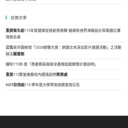
近期文章
重要
衛生組
115年度健康促進創意競賽-健康新視界海報設計與電繪比賽
得獎名單
公告
高市圖辦理「2026朗聲大賞：朗讀文本演出影片徵選活動」之活動
辦法
圖書館
轉知115年 度「周產期高風險孕產婦追蹤關懷計畫說明」
重要
115繁星推薦校內選填說明
教務處
HOT
註冊組
115 學年度大學學測成績查詢公告