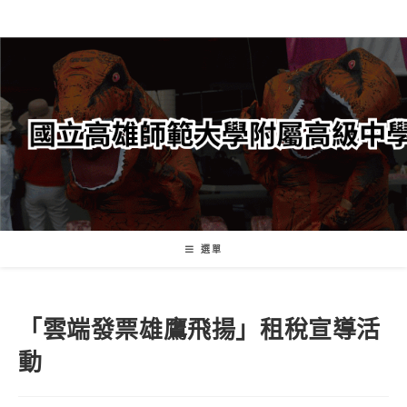
跳
轉
至
主
要
內
容
選單
「雲端發票雄鷹飛揚」租稅宣導活
動