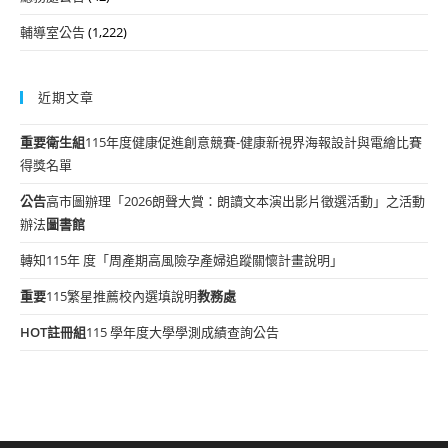
輔導室公告
(1,222)
近期文章
重要
衛生組
115年度健康促進創意競賽-健康新視界海報設計與電繪比賽
得獎名單
公告
高市圖辦理「2026朗聲大賞：朗讀文本演出影片徵選活動」之活動
辦法
圖書館
轉知115年 度「周產期高風險孕產婦追蹤關懷計畫說明」
重要
115繁星推薦校內選填說明
教務處
HOT
註冊組
115 學年度大學學測成績查詢公告