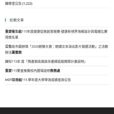
輔導室公告
(1,222)
近期文章
重要
衛生組
115年度健康促進創意競賽-健康新視界海報設計與電繪比賽
得獎名單
公告
高市圖辦理「2026朗聲大賞：朗讀文本演出影片徵選活動」之活動
辦法
圖書館
轉知115年 度「周產期高風險孕產婦追蹤關懷計畫說明」
重要
115繁星推薦校內選填說明
教務處
HOT
註冊組
115 學年度大學學測成績查詢公告