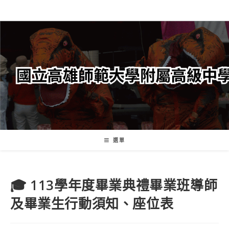
跳
轉
至
主
要
內
容
選單
🎓 113學年度畢業典禮畢業班導師
及畢業生行動須知、座位表