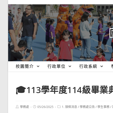
跳
轉
至
主
要
內
容
校園簡介
行政單位
行政系統
🎓113學年度114級畢
Post
Post
Post
學務處
05/26/2025
1. 頭條消息
/
學務處公告
/
學生事務
/
author:
published:
category: