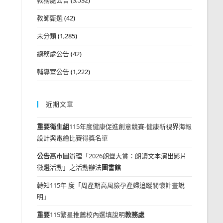
教師甄選
(42)
未分類
(1,285)
總務處公告
(42)
輔導室公告
(1,222)
近期文章
重要
衛生組
115年度健康促進創意競賽-健康新視界海報
設計與電繪比賽得獎名單
公告
高市圖辦理「2026朗聲大賞：朗讀文本演出影片
徵選活動」之活動辦法
圖書館
轉知115年 度「周產期高風險孕產婦追蹤關懷計畫說
明」
重要
115繁星推薦校內選填說明
教務處