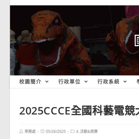
跳
轉
至
主
要
內
容
校園簡介
行政單位
行政系統
2025CCCE全國科藝電
Post
Post
Post
學務處
05/26/2025
4. 活動&競賽
author:
published:
category: