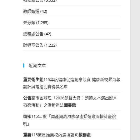
教師甄選
(42)
未分類
(1,285)
總務處公告
(42)
輔導室公告
(1,222)
近期文章
重要
衛生組
115年度健康促進創意競賽-健康新視界海報
設計與電繪比賽得獎名單
公告
高市圖辦理「2026朗聲大賞：朗讀文本演出影片
徵選活動」之活動辦法
圖書館
轉知115年 度「周產期高風險孕產婦追蹤關懷計畫說
明」
重要
115繁星推薦校內選填說明
教務處