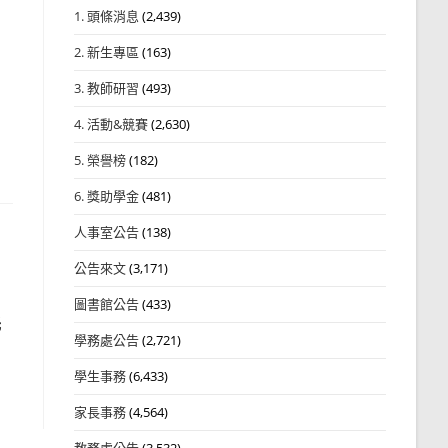
1. 頭條消息
(2,439)
2. 新生專區
(163)
3. 教師研習
(493)
4. 活動&競賽
(2,630)
5. 榮譽榜
(182)
6. 獎助學金
(481)
人事室公告
(138)
公告來文
(3,171)
圖書館公告
(433)
托
學務處公告
(2,721)
學生事務
(6,433)
家長事務
(4,564)
教務處公告
(3,532)