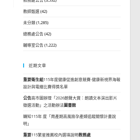
教師甄選
(42)
未分類
(1,285)
總務處公告
(42)
輔導室公告
(1,222)
近期文章
重要
衛生組
115年度健康促進創意競賽-健康新視界海報
設計與電繪比賽得獎名單
公告
高市圖辦理「2026朗聲大賞：朗讀文本演出影片
徵選活動」之活動辦法
圖書館
轉知115年 度「周產期高風險孕產婦追蹤關懷計畫說
明」
重要
115繁星推薦校內選填說明
教務處