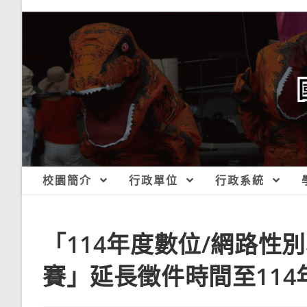
跳
轉
至
主
要
內
容
校園簡介
行政單位
行政系統
「114年度數位/網路性
賽」延長徵件時間至114年