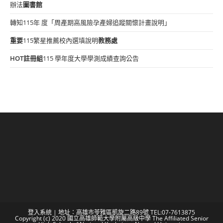
辦法
圖書館
轉知115年 度「周產期高風險孕產婦追蹤關懷計畫說明」
重要
115繁星推薦校內選填說明
教務處
HOT
註冊組
115 學年度大學學測成績查詢公告
登入系統
| 地址：高雄市苓雅區凱旋二路89號 TEL:07-7613875
Copyright (c) 2020 國立高雄師範大學附屬高級中學 The Affiliated Senior