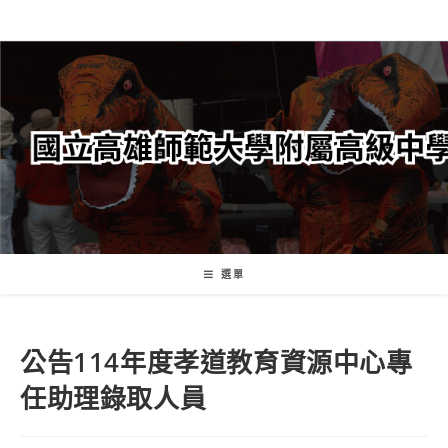
跳
轉
至
主
要
內
容
選單
公告114年度孝道教育資源中心專
任助理錄取人員