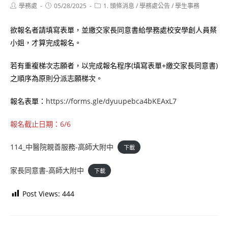
Post
Post
Post
學務處
05/28/2025
1. 頭條消息
/
學務處公告
/
學生事務
author:
published:
category:
欲報名者請填寫表單，並繳交家長同意書給學務處校安學創人員蔡
小姐，才算完成報名。
若有重複梯次志願者，以完成報名程序(填寫表單+繳交家長同意書)
之順序為原則分派志願梯次。
報名表單：
https://forms.gle/dyuupebca4bKEAxL7
報名截止日期：6/6
114_中醫院親善服務-高師大附中
下載
家長同意書-高師大附中
下載
Post Views:
444