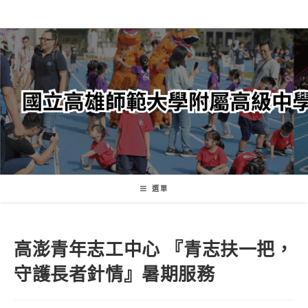
跳
轉
至
主
要
內
容
選單
高澎青年志工中心 『青志扶一把，
守護長者針情』暑期服務