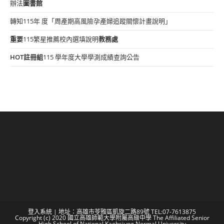
辦法
圖書館
轉知115年 度「周產期高風險孕產婦追蹤關懷計畫說明」
重要
115繁星推薦校內選填說明
教務處
HOT
註冊組
115 學年度大學學測成績查詢公告
登入系統
| 地址：高雄市苓雅區凱旋二路89號 TEL:07-7613875
Copyright (c) 2020 國立高雄師範大學附屬高級中學 The Affiliated Senior
High School of National Kaohsiung Normal University