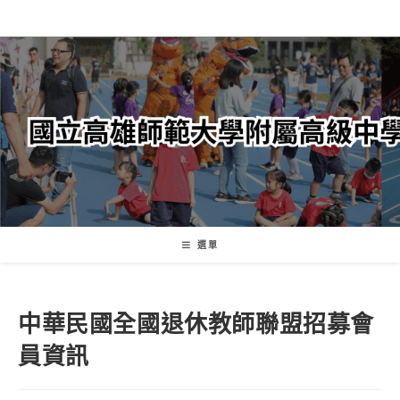
跳
轉
至
主
要
內
容
選單
中華民國全國退休教師聯盟招募會
員資訊