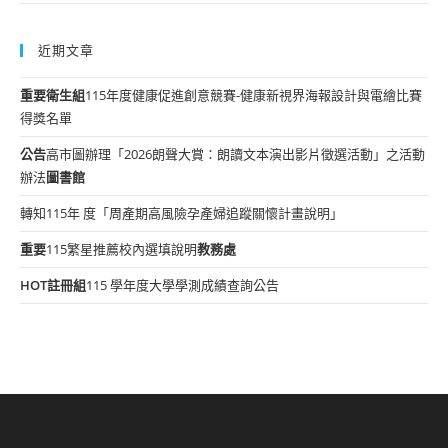
近期文章
重要
衛生組
115年度健康促進創意競賽-健康新視界海報設計與電繪比賽
得獎名單
公告
高市圖辦理「2026朗聲大賞：朗讀文本演出影片徵選活動」之活動
辦法
圖書館
轉知115年 度「周產期高風險孕產婦追蹤關懷計畫說明」
重要
115繁星推薦校內選填說明
教務處
HOT
註冊組
115 學年度大學學測成績查詢公告