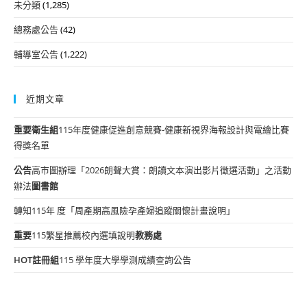
未分類
(1,285)
總務處公告
(42)
輔導室公告
(1,222)
近期文章
重要
衛生組
115年度健康促進創意競賽-健康新視界海報設計與電繪比賽
得獎名單
公告
高市圖辦理「2026朗聲大賞：朗讀文本演出影片徵選活動」之活動
辦法
圖書館
轉知115年 度「周產期高風險孕產婦追蹤關懷計畫說明」
重要
115繁星推薦校內選填說明
教務處
HOT
註冊組
115 學年度大學學測成績查詢公告