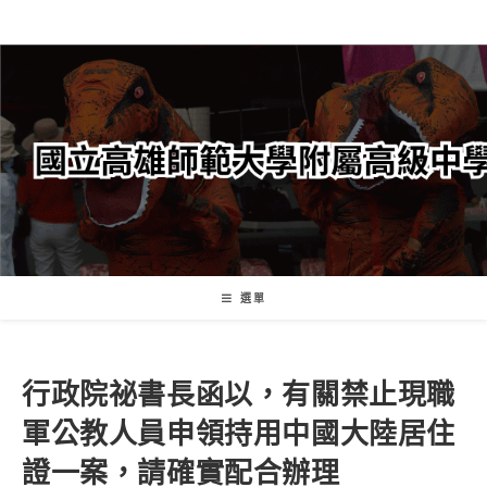
跳
轉
至
主
要
內
容
選單
行政院祕書長函以，有關禁止現職
軍公教人員申領持用中國大陸居住
證一案，請確實配合辦理