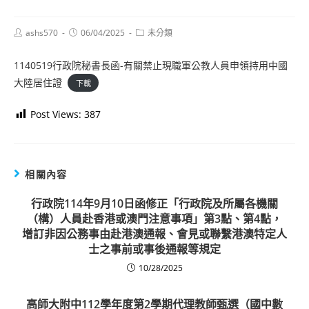
Post
Post
Post
ashs570
06/04/2025
未分類
author:
published:
category:
1140519行政院秘書長函-有關禁止現職軍公教人員申領持用中國
大陸居住證
下載
Post Views:
387
相關內容
行政院114年9月10日函修正「行政院及所屬各機關
（構）人員赴香港或澳門注意事項」第3點、第4點，
增訂非因公務事由赴港澳通報、會見或聯繫港澳特定人
士之事前或事後通報等規定
10/28/2025
高師大附中112學年度第2學期代理教師甄選（國中數