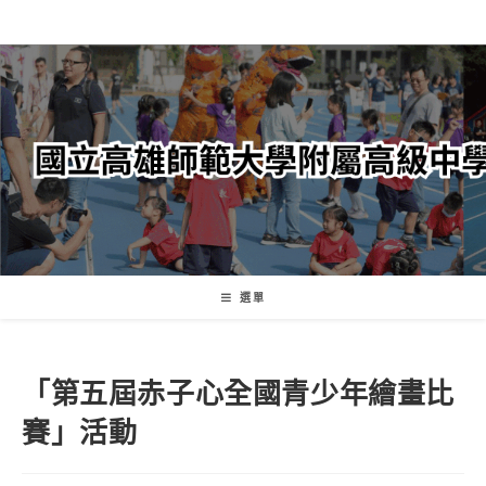
跳
轉
至
主
要
內
容
選單
「第五屆赤子心全國青少年繪畫比
賽」活動