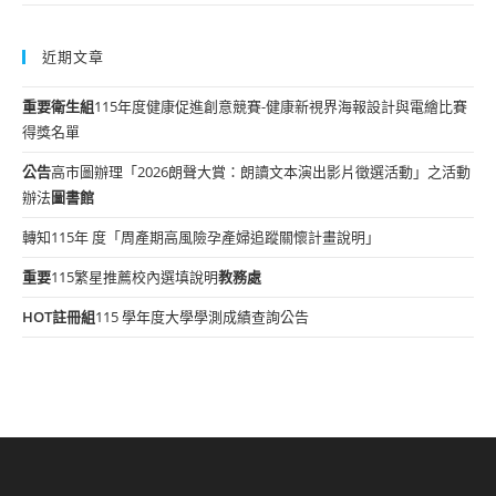
近期文章
重要
衛生組
115年度健康促進創意競賽-健康新視界海報設計與電繪比賽
得獎名單
公告
高市圖辦理「2026朗聲大賞：朗讀文本演出影片徵選活動」之活動
辦法
圖書館
轉知115年 度「周產期高風險孕產婦追蹤關懷計畫說明」
重要
115繁星推薦校內選填說明
教務處
HOT
註冊組
115 學年度大學學測成績查詢公告