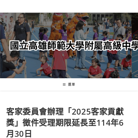
跳
轉
至
主
要
內
容
選單
客家委員會辦理「2025客家貢獻
獎」徵件受理期限延長至114年6
月30日