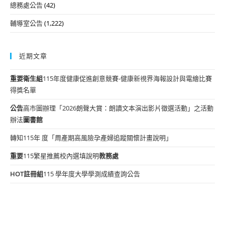
總務處公告
(42)
輔導室公告
(1,222)
近期文章
重要
衛生組
115年度健康促進創意競賽-健康新視界海報設計與電繪比賽
得獎名單
公告
高市圖辦理「2026朗聲大賞：朗讀文本演出影片徵選活動」之活動
辦法
圖書館
轉知115年 度「周產期高風險孕產婦追蹤關懷計畫說明」
重要
115繁星推薦校內選填說明
教務處
HOT
註冊組
115 學年度大學學測成績查詢公告