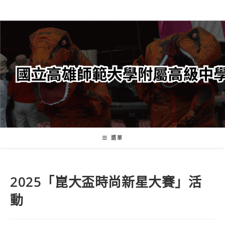
跳
轉
至
主
要
內
容
選單
2025「崑大盃時尚新星大賽」活
動