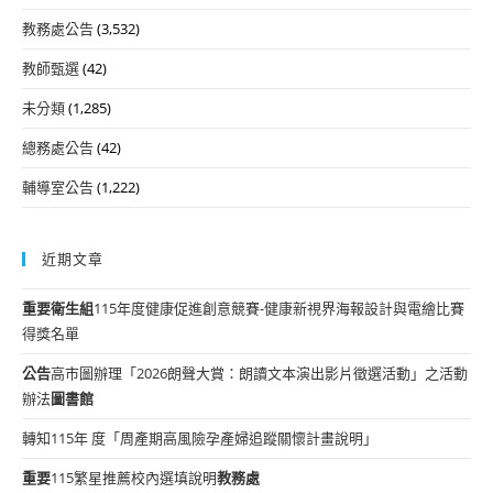
教務處公告
(3,532)
教師甄選
(42)
未分類
(1,285)
總務處公告
(42)
輔導室公告
(1,222)
近期文章
重要
衛生組
115年度健康促進創意競賽-健康新視界海報設計與電繪比賽
得獎名單
公告
高市圖辦理「2026朗聲大賞：朗讀文本演出影片徵選活動」之活動
辦法
圖書館
轉知115年 度「周產期高風險孕產婦追蹤關懷計畫說明」
重要
115繁星推薦校內選填說明
教務處