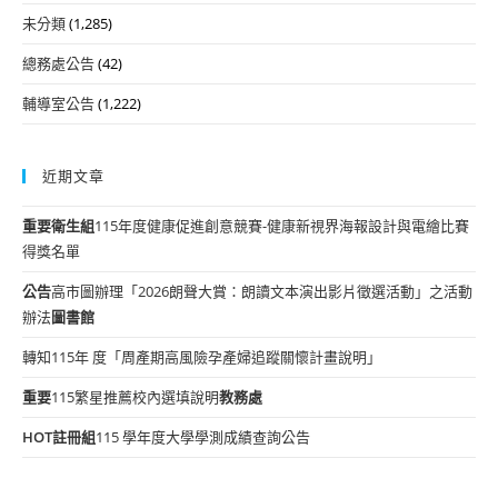
未分類
(1,285)
總務處公告
(42)
輔導室公告
(1,222)
近期文章
重要
衛生組
115年度健康促進創意競賽-健康新視界海報設計與電繪比賽
得獎名單
公告
高市圖辦理「2026朗聲大賞：朗讀文本演出影片徵選活動」之活動
辦法
圖書館
轉知115年 度「周產期高風險孕產婦追蹤關懷計畫說明」
重要
115繁星推薦校內選填說明
教務處
HOT
註冊組
115 學年度大學學測成績查詢公告