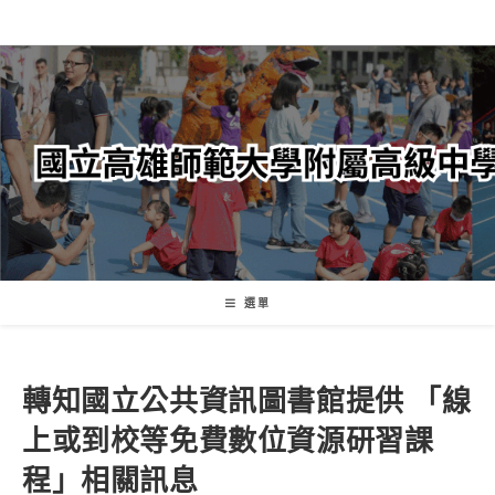
跳
轉
至
主
要
內
容
選單
轉知國立公共資訊圖書館提供 「線
上或到校等免費數位資源研習課
程」相關訊息