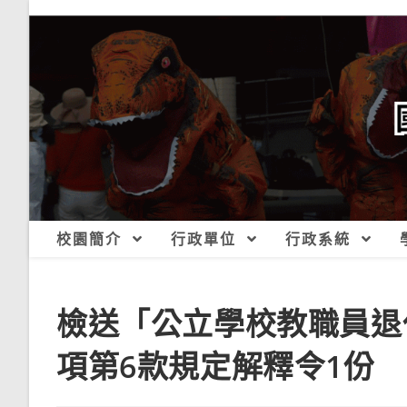
跳
轉
至
主
要
內
容
校園簡介
行政單位
行政系統
檢送「公立學校教職員退
項第6款規定解釋令1份