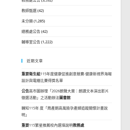
教師甄選
(42)
未分類
(1,285)
總務處公告
(42)
輔導室公告
(1,222)
近期文章
重要
衛生組
115年度健康促進創意競賽-健康新視界海報
設計與電繪比賽得獎名單
公告
高市圖辦理「2026朗聲大賞：朗讀文本演出影片
徵選活動」之活動辦法
圖書館
轉知115年 度「周產期高風險孕產婦追蹤關懷計畫說
明」
重要
115繁星推薦校內選填說明
教務處