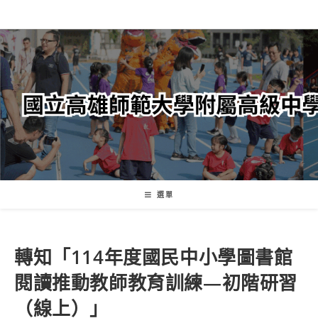
跳
轉
至
主
要
內
容
選單
轉知「114年度國民中小學圖書館
閱讀推動教師教育訓練—初階研習
（線上）」