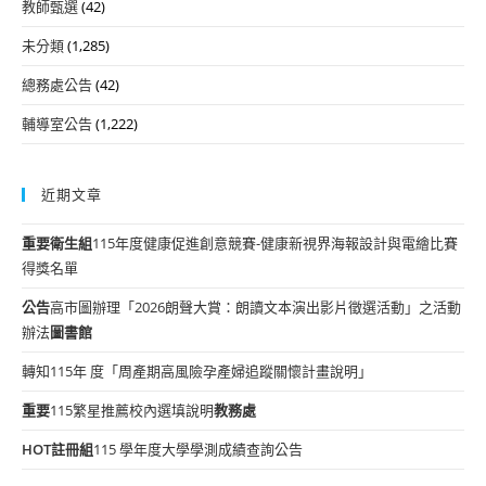
教師甄選
(42)
未分類
(1,285)
總務處公告
(42)
輔導室公告
(1,222)
近期文章
重要
衛生組
115年度健康促進創意競賽-健康新視界海報設計與電繪比賽
得獎名單
公告
高市圖辦理「2026朗聲大賞：朗讀文本演出影片徵選活動」之活動
辦法
圖書館
轉知115年 度「周產期高風險孕產婦追蹤關懷計畫說明」
重要
115繁星推薦校內選填說明
教務處
HOT
註冊組
115 學年度大學學測成績查詢公告