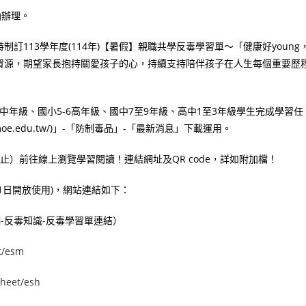
函辦理。
113學年度(114年)【暑假】親職共學反毒學習單～「健康好young
資源，期望家長抱持關愛孩子的心，持續支持陪伴孩子在人生每個重要歷
中年級、國小5-6高年級、國中7至9年級、高中1至3年級學生完成學習任
oe.edu.tw/)」-「防制毒品」-「最新消息」下載運用。
日止）前往線上瀏覽學習閱讀！連結網址及QR code，詳如附加檔！
月1日開放使用)，網站連結如下：
濫資源網-反毒知識-反毒學習單連結）
t/esm
sheet/esh