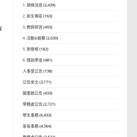
1. 頭條消息
(2,439)
2. 新生專區
(163)
，
3. 教師研習
(493)
程
4. 活動&競賽
(2,630)
5. 榮譽榜
(182)
6. 獎助學金
(481)
人事室公告
(138)
公告來文
(3,171)
圖書館公告
(433)
學務處公告
(2,721)
學生事務
(6,433)
家長事務
(4,564)
教務處公告
(3,532)