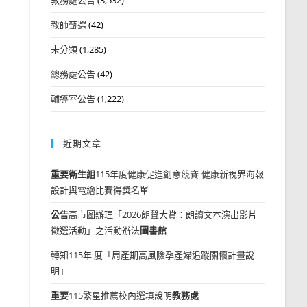
教師甄選
(42)
未分類
(1,285)
總務處公告
(42)
輔導室公告
(1,222)
近期文章
重要
衛生組
115年度健康促進創意競賽-健康新視界海報
設計與電繪比賽得獎名單
公告
高市圖辦理「2026朗聲大賞：朗讀文本演出影片
徵選活動」之活動辦法
圖書館
轉知115年 度「周產期高風險孕產婦追蹤關懷計畫說
明」
重要
115繁星推薦校內選填說明
教務處