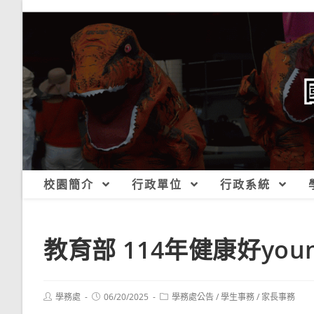
跳
轉
至
主
要
內
容
校園簡介
行政單位
行政系統
教育部 114年健康好yo
Post
Post
Post
學務處
06/20/2025
學務處公告
/
學生事務
/
家長事務
author:
published:
category: