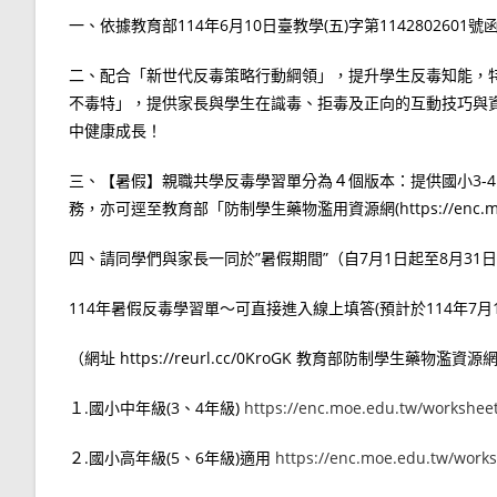
一、依據教育部114年6月10日臺教學(五)字第1142802601號
二、配合「新世代反毒策略行動綱領」，提升學生反毒知能，特制訂
不毒特」，提供家長與學生在識毒、拒毒及正向的互動技巧與
中健康成長！
三、【暑假】親職共學反毒學習單分為４個版本：提供國小3-4
務，亦可逕至教育部「防制學生藥物濫用資源網(https://enc.m
四、請同學們與家長一同於”暑假期間”（自7月1日起至8月31
114年暑假反毒學習單～可直接進入線上填答(預計於114年7
（網址 https://reurl.cc/0KroGK 教育部防制學生藥物
１.國小中年級(3、4年級)
https://enc.moe.edu.tw/workshee
２.國小高年級(5、6年級)適用
https://enc.moe.edu.tw/work