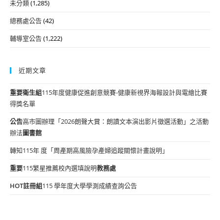
未分類
(1,285)
總務處公告
(42)
輔導室公告
(1,222)
近期文章
重要
衛生組
115年度健康促進創意競賽-健康新視界海報設計與電繪比賽
得獎名單
公告
高市圖辦理「2026朗聲大賞：朗讀文本演出影片徵選活動」之活動
辦法
圖書館
轉知115年 度「周產期高風險孕產婦追蹤關懷計畫說明」
重要
115繁星推薦校內選填說明
教務處
HOT
註冊組
115 學年度大學學測成績查詢公告