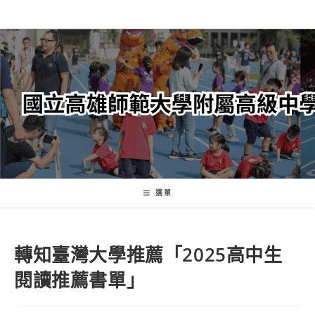
跳
轉
至
主
要
內
容
選單
轉知臺灣大學推薦「2025高中生
閱讀推薦書單」