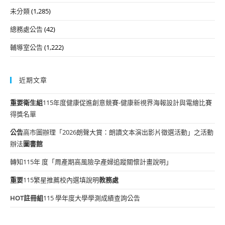
未分類
(1,285)
總務處公告
(42)
輔導室公告
(1,222)
近期文章
重要
衛生組
115年度健康促進創意競賽-健康新視界海報設計與電繪比賽
得獎名單
公告
高市圖辦理「2026朗聲大賞：朗讀文本演出影片徵選活動」之活動
辦法
圖書館
轉知115年 度「周產期高風險孕產婦追蹤關懷計畫說明」
重要
115繁星推薦校內選填說明
教務處
HOT
註冊組
115 學年度大學學測成績查詢公告