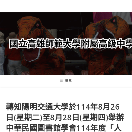
跳
轉
至
主
要
內
容
選單
轉知陽明交通大學於114年8月26
日(星期二)至8月28日(星期四)舉辦
中華民國圖書館學會114年度「人