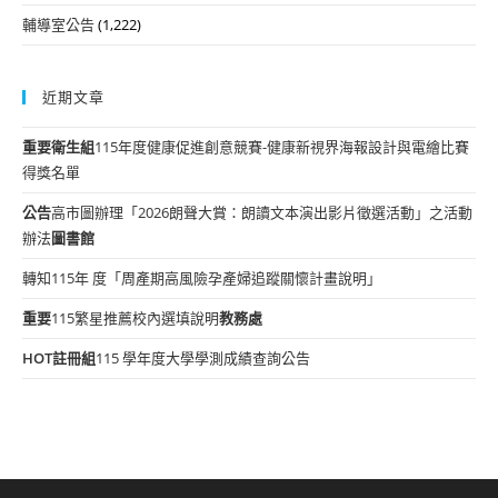
輔導室公告
(1,222)
近期文章
重要
衛生組
115年度健康促進創意競賽-健康新視界海報設計與電繪比賽
得獎名單
公告
高市圖辦理「2026朗聲大賞：朗讀文本演出影片徵選活動」之活動
辦法
圖書館
轉知115年 度「周產期高風險孕產婦追蹤關懷計畫說明」
重要
115繁星推薦校內選填說明
教務處
HOT
註冊組
115 學年度大學學測成績查詢公告