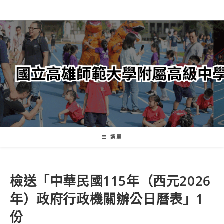
跳
轉
至
主
要
內
容
選單
檢送「中華民國115年（西元2026
年）政府行政機關辦公日曆表」1
份