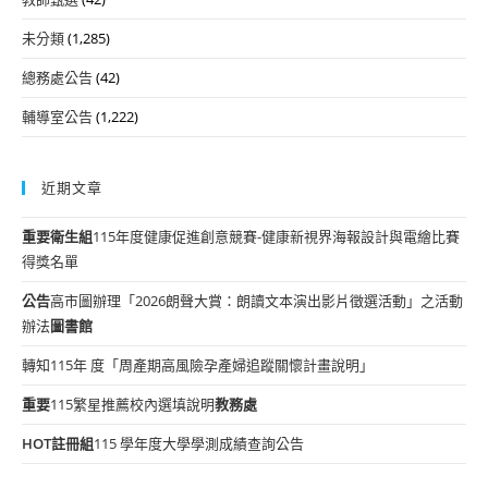
未分類
(1,285)
總務處公告
(42)
輔導室公告
(1,222)
近期文章
重要
衛生組
115年度健康促進創意競賽-健康新視界海報設計與電繪比賽
得獎名單
公告
高市圖辦理「2026朗聲大賞：朗讀文本演出影片徵選活動」之活動
辦法
圖書館
轉知115年 度「周產期高風險孕產婦追蹤關懷計畫說明」
重要
115繁星推薦校內選填說明
教務處
HOT
註冊組
115 學年度大學學測成績查詢公告