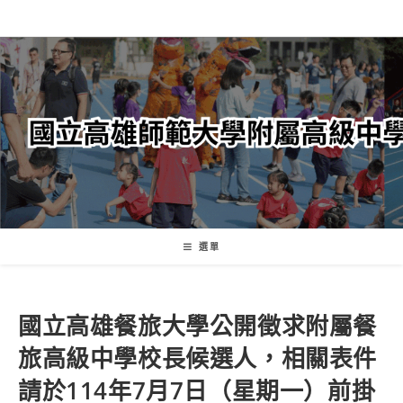
跳
轉
至
主
要
內
容
選單
國立高雄餐旅大學公開徵求附屬餐
旅高級中學校長候選人，相關表件
請於114年7月7日（星期一）前掛