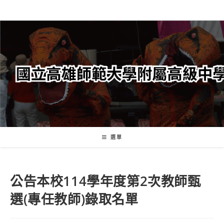
跳
轉
至
主
要
內
容
選單
公告本校114學年度第2次教師甄
選(專任教師)錄取名單