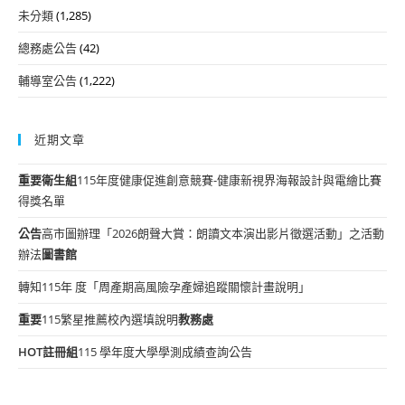
未分類
(1,285)
總務處公告
(42)
輔導室公告
(1,222)
近期文章
重要
衛生組
115年度健康促進創意競賽-健康新視界海報設計與電繪比賽
得獎名單
公告
高市圖辦理「2026朗聲大賞：朗讀文本演出影片徵選活動」之活動
辦法
圖書館
轉知115年 度「周產期高風險孕產婦追蹤關懷計畫說明」
重要
115繁星推薦校內選填說明
教務處
HOT
註冊組
115 學年度大學學測成績查詢公告