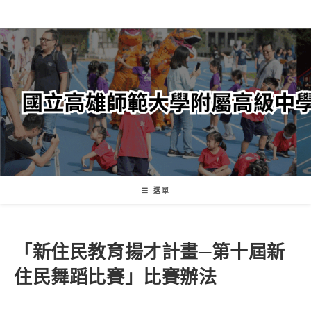
跳
轉
至
主
要
內
容
選單
「新住民教育揚才計畫─第十屆新
住民舞蹈比賽」比賽辦法