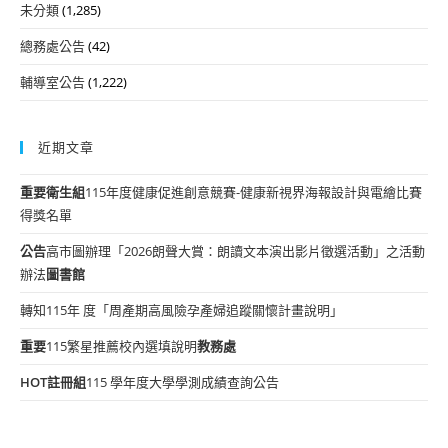
未分類
(1,285)
總務處公告
(42)
輔導室公告
(1,222)
近期文章
重要
衛生組
115年度健康促進創意競賽-健康新視界海報設計與電繪比賽
得獎名單
公告
高市圖辦理「2026朗聲大賞：朗讀文本演出影片徵選活動」之活動
辦法
圖書館
轉知115年 度「周產期高風險孕產婦追蹤關懷計畫說明」
重要
115繁星推薦校內選填說明
教務處
HOT
註冊組
115 學年度大學學測成績查詢公告