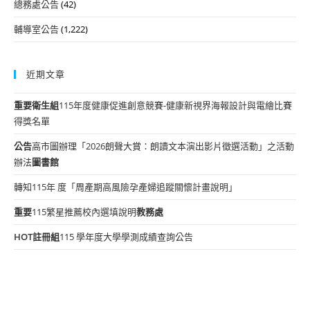
總務處公告
(42)
輔導室公告
(1,222)
近期文章
重要
衛生組
115年度健康促進創意競賽-健康新視界海報設計與電繪比賽
得獎名單
公告
高市圖辦理「2026朗聲大賞：朗讀文本演出影片徵選活動」之活動
辦法
圖書館
轉知115年 度「周產期高風險孕產婦追蹤關懷計畫說明」
重要
115繁星推薦校內選填說明
教務處
HOT
註冊組
115 學年度大學學測成績查詢公告