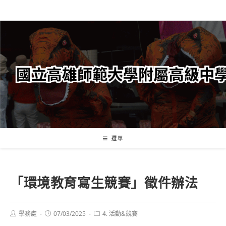
跳
轉
至
主
要
內
容
選單
「環境教育寫生競賽」徵件辦法
Post
Post
Post
學務處
07/03/2025
4. 活動&競賽
author:
published:
category: