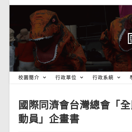
跳
轉
至
主
要
內
容
校園簡介
行政單位
行政系統
國際同濟會台灣總會「全
動員」企畫書