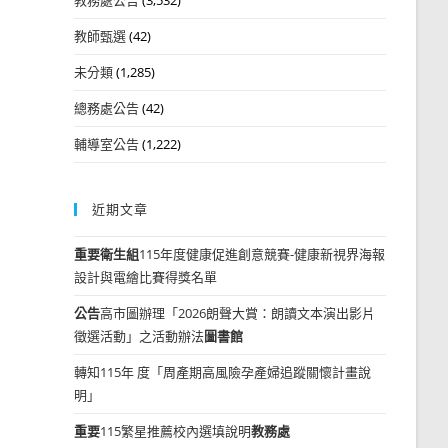
教師甄選
(42)
未分類
(1,285)
總務處公告
(42)
輔導室公告
(1,222)
近期文章
重要
衛生組
115年度健康促進創意競賽-健康新視界海報
設計與電繪比賽得獎名單
公告
高市圖辦理「2026朗聲大賞：朗讀文本演出影片
徵選活動」之活動辦法
圖書館
轉知115年 度「周產期高風險孕產婦追蹤關懷計畫說
明」
重要
115繁星推薦校內選填說明
教務處