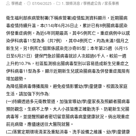
Post
Post
Post
學務處
07/04/2025
1. 頭條消息
/
學務處公告
/
家長事務
author:
published:
category:
衛生福利部疾病管制署(下稱疾管署)疫情監測資料顯示，近期腸病
毒疫情持續升溫，本(114)年6月26日止，累計已有8例腸病毒感染
併發重症病例，為近6年同期最高，其中5例死亡。重症病例中以感
染伊科病毒11型為多（共7例），其中4例死亡，均為未滿1個月之
新生兒，另1例死亡個案係感染克沙奇B5型；本年第25週（6月15
日至6月21日）健保門急診腸病毒就診人次超過6千人，較前一週
上升約10.7%，社區監測檢出腸病毒型別以容易造成新生兒重症之
伊科病毒11型為多，顯示近期新生兒感染腸病毒及併發重症風險有
增加趨勢。
為降低腸病毒傳播風險，避免疫情影響幼(學)童健康、校園及家庭
生活，請加強下列作為:
(一)持續透過多元衛教管道，加強宣導幼(學)童家長及照顧者腸病毒
預防觀念，生病不上學、大人小孩皆應正確勤洗手、防範新生兒腸
病毒等，並提醒照顧者密切留意腸病毒病童健康狀況，倘出現重症
前兆病徵，應儘速送往大醫院就醫。
(二)落實定期環境清潔及重點消毒、洗手設備之維護、幼(學)童健康