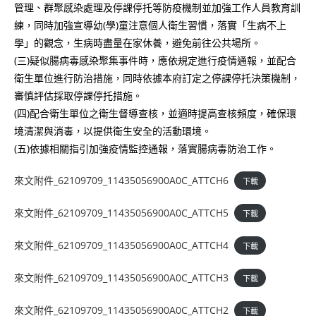
管理、群聚感染處理及停課停托等防疫機制並加強工作人員教育訓
練，同時加強宣導幼(學)童注意個人衛生習慣，落實「生病不上
學」的觀念，生病時盡量在家休養，避免前往公共場所。
(三)疑似腸病毒感染聚集事件時，應依規定進行疫情通報，並配合
衛生單位進行防治措施，同時依據本府訂定之停課停托決策機制，
審慎評估採取停課停托措施。
(四)配合衛生單位之衛生督導查核，並適時提高查核頻度，確保環
境清潔與消毒，以提供衛生安全的活動環境。
(五)依據相關指引加強疫情監控通報，落實腸病毒防治工作。
來文附件_62109709_11435056900A0C_ATTCH6
下載
來文附件_62109709_11435056900A0C_ATTCH5
下載
來文附件_62109709_11435056900A0C_ATTCH4
下載
來文附件_62109709_11435056900A0C_ATTCH3
下載
來文附件_62109709_11435056900A0C_ATTCH2
下載