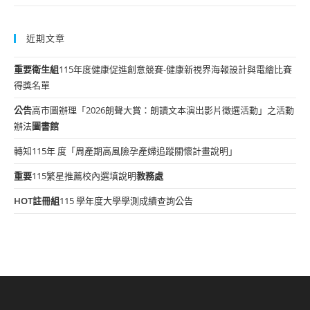
近期文章
重要
衛生組
115年度健康促進創意競賽-健康新視界海報設計與電繪比賽
得獎名單
公告
高市圖辦理「2026朗聲大賞：朗讀文本演出影片徵選活動」之活動
辦法
圖書館
轉知115年 度「周產期高風險孕產婦追蹤關懷計畫說明」
重要
115繁星推薦校內選填說明
教務處
HOT
註冊組
115 學年度大學學測成績查詢公告