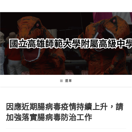
跳
轉
至
主
要
內
容
選單
因應近期腸病毒疫情持續上升，請
加強落實腸病毒防治工作