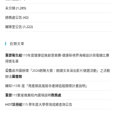
未分類
(1,285)
總務處公告
(42)
輔導室公告
(1,222)
近期文章
重要
衛生組
115年度健康促進創意競賽-健康新視界海報設計與電繪比賽
得獎名單
公告
高市圖辦理「2026朗聲大賞：朗讀文本演出影片徵選活動」之活動
辦法
圖書館
轉知115年 度「周產期高風險孕產婦追蹤關懷計畫說明」
重要
115繁星推薦校內選填說明
教務處
HOT
註冊組
115 學年度大學學測成績查詢公告