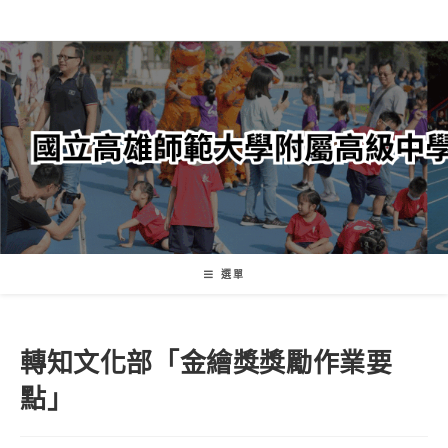
跳
轉
至
主
要
內
容
選單
轉知文化部「金繪獎獎勵作業要
點」