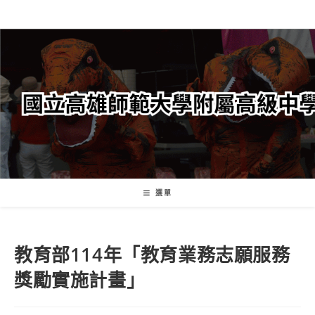
跳
轉
至
主
要
內
容
選單
教育部114年「教育業務志願服務
獎勵實施計畫」