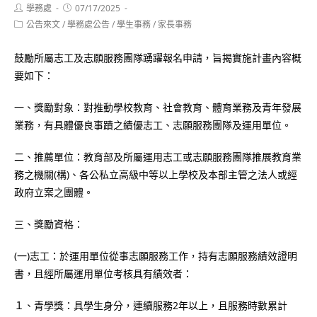
Post
Post
學務處
07/17/2025
author:
published:
Post
公告來文
/
學務處公告
/
學生事務
/
家長事務
category:
鼓勵所屬志工及志願服務團隊踴躍報名申請，旨揭實施計畫內容概
要如下：
一、獎勵對象：對推動學校教育、社會教育、體育業務及青年發展
業務，有具體優良事蹟之績優志工、志願服務團隊及運用單位。
二、推薦單位：教育部及所屬運用志工或志願服務團隊推展教育業
務之機關(構)、各公私立高級中等以上學校及本部主管之法人或經
政府立案之團體。
三、獎勵資格：
(一)志工：於運用單位從事志願服務工作，持有志願服務績效證明
書，且經所屬運用單位考核具有績效者：
１、青學獎：具學生身分，連續服務2年以上，且服務時數累計