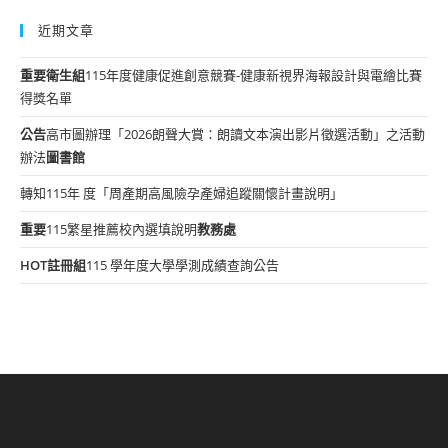
近期文章
重要
衛生組
115年度健康促進創意競賽-健康新視界海報設計與電繪比賽
得獎名單
公告
高市圖辦理「2026朗聲大賞：朗讀文本演出影片徵選活動」之活動
辦法
圖書館
轉知115年 度「周產期高風險孕產婦追蹤關懷計畫說明」
重要
115繁星推薦校內選填說明
教務處
HOT
註冊組
115 學年度大學學測成績查詢公告