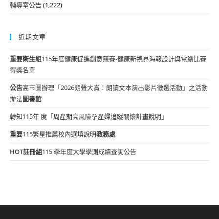
輔導室公告
(1,222)
近期文章
重要
衛生組
115年度健康促進創意競賽-健康新視界海報設計與電繪比賽
得獎名單
公告
高市圖辦理「2026朗聲大賞：朗讀文本演出影片徵選活動」之活動
辦法
圖書館
轉知115年 度「周產期高風險孕產婦追蹤關懷計畫說明」
重要
115繁星推薦校內選填說明
教務處
HOT
註冊組
115 學年度大學學測成績查詢公告