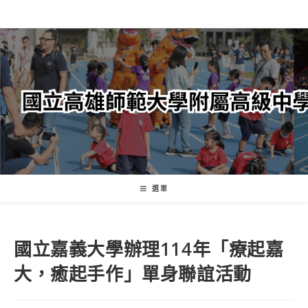
跳
轉
至
主
要
內
容
選單
國立嘉義大學辦理114年「療起嘉
大，癒起手作」單身聯誼活動