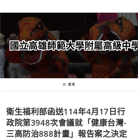
跳
轉
至
主
要
內
容
選單
衛生福利部函送114年4月17日行
政院第3948次會議就「健康台灣-
三高防治888計畫」報告案之決定