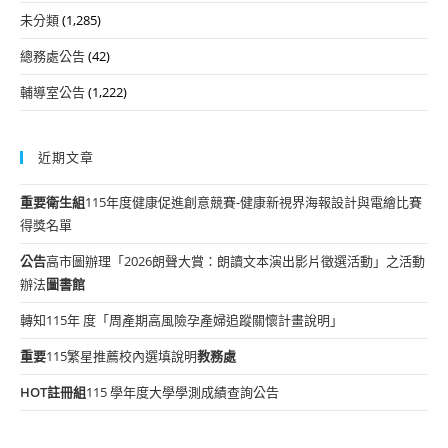
未分類
(1,285)
總務處公告
(42)
輔導室公告
(1,222)
近期文章
重要
衛生組
115年度健康促進創意競賽-健康新視界海報設計與電繪比賽
得獎名單
公告
高市圖辦理「2026朗聲大賞：朗讀文本演出影片徵選活動」之活動
辦法
圖書館
轉知115年 度「周產期高風險孕產婦追蹤關懷計畫說明」
重要
115繁星推薦校內選填說明
教務處
HOT
註冊組
115 學年度大學學測成績查詢公告