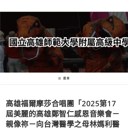
跳
轉
至
主
要
內
容
選單
高雄福爾摩莎合唱團「2025第17
屆美麗的高雄鄭智仁感恩音樂會－
親像祢－向台灣醫學之母林媽利醫