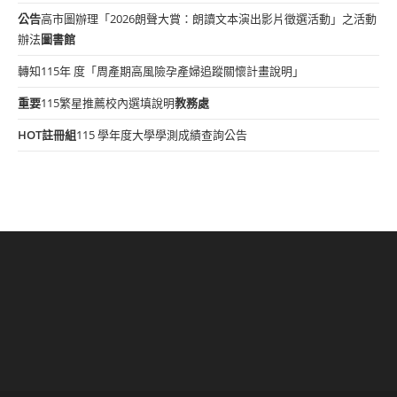
公告
高市圖辦理「2026朗聲大賞：朗讀文本演出影片徵選活動」之活動
辦法
圖書館
轉知115年 度「周產期高風險孕產婦追蹤關懷計畫說明」
重要
115繁星推薦校內選填說明
教務處
HOT
註冊組
115 學年度大學學測成績查詢公告