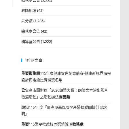
教師甄選
(42)
未分類
(1,285)
總務處公告
(42)
輔導室公告
(1,222)
近期文章
重要
衛生組
115年度健康促進創意競賽-健康新視界海報
設計與電繪比賽得獎名單
公告
高市圖辦理「2026朗聲大賞：朗讀文本演出影片
徵選活動」之活動辦法
圖書館
轉知115年 度「周產期高風險孕產婦追蹤關懷計畫說
明」
重要
115繁星推薦校內選填說明
教務處