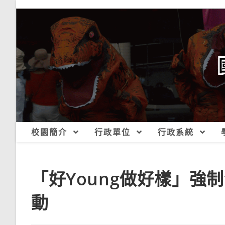
跳
轉
至
主
要
內
容
校園簡介
行政單位
行政系統
「好Young做好樣」強
動