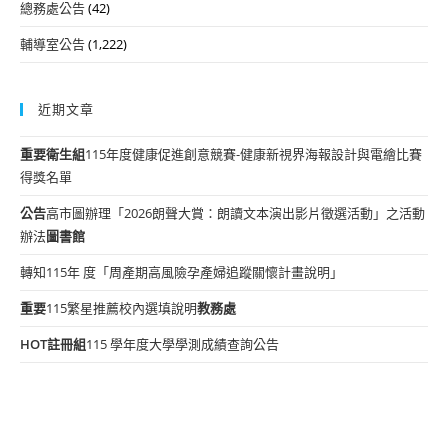
總務處公告
(42)
輔導室公告
(1,222)
近期文章
重要
衛生組
115年度健康促進創意競賽-健康新視界海報設計與電繪比賽
得獎名單
公告
高市圖辦理「2026朗聲大賞：朗讀文本演出影片徵選活動」之活動
辦法
圖書館
轉知115年 度「周產期高風險孕產婦追蹤關懷計畫說明」
重要
115繁星推薦校內選填說明
教務處
HOT
註冊組
115 學年度大學學測成績查詢公告