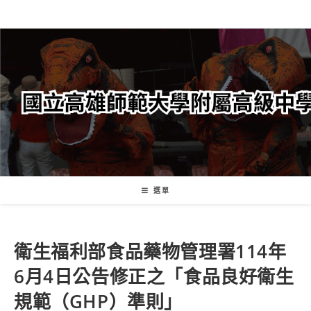
跳
轉
至
主
要
內
容
選單
衛生福利部食品藥物管理署114年
6月4日公告修正之「食品良好衛生
規範（GHP）準則」