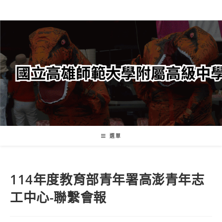
跳
轉
至
主
要
內
容
選單
114年度教育部青年署高澎青年志
工中心-聯繫會報