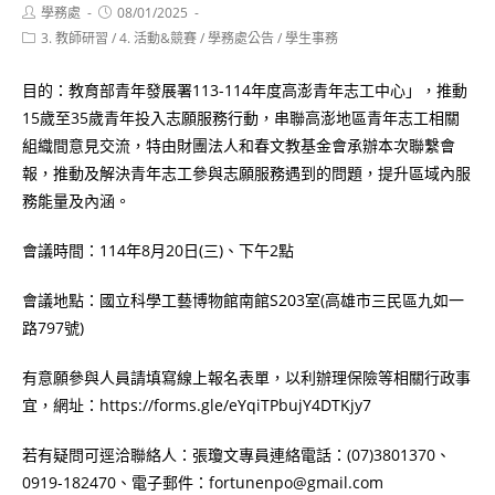
Post
Post
學務處
08/01/2025
author:
published:
Post
3. 教師研習
/
4. 活動&競賽
/
學務處公告
/
學生事務
category:
目的：教育部青年發展署113-114年度高澎青年志工中心」，推動
15歲至35歲青年投入志願服務行動，串聯高澎地區青年志工相關
組織間意見交流，特由財團法人和春文教基金會承辦本次聯繫會
報，推動及解決青年志工參與志願服務遇到的問題，提升區域內服
務能量及內涵。
會議時間：114年8月20日(三)、下午2點
會議地點：國立科學工藝博物館南館S203室(高雄市三民區九如一
路797號)
有意願參與人員請填寫線上報名表單，以利辦理保險等相關行政事
宜，網址：https://forms.gle/eYqiTPbujY4DTKjy7
若有疑問可逕洽聯絡人：張瓊文專員連絡電話：(07)3801370、
0919-182470、電子郵件：fortunenpo@gmail.com