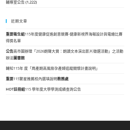
輔導室公告
(1,222)
近期文章
重要
衛生組
115年度健康促進創意競賽-健康新視界海報設計與電繪比賽
得獎名單
公告
高市圖辦理「2026朗聲大賞：朗讀文本演出影片徵選活動」之活動
辦法
圖書館
轉知115年 度「周產期高風險孕產婦追蹤關懷計畫說明」
重要
115繁星推薦校內選填說明
教務處
HOT
註冊組
115 學年度大學學測成績查詢公告