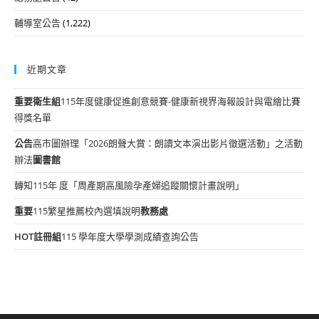
輔導室公告
(1,222)
近期文章
重要
衛生組
115年度健康促進創意競賽-健康新視界海報設計與電繪比賽
得獎名單
公告
高市圖辦理「2026朗聲大賞：朗讀文本演出影片徵選活動」之活動
辦法
圖書館
轉知115年 度「周產期高風險孕產婦追蹤關懷計畫說明」
重要
115繁星推薦校內選填說明
教務處
HOT
註冊組
115 學年度大學學測成績查詢公告