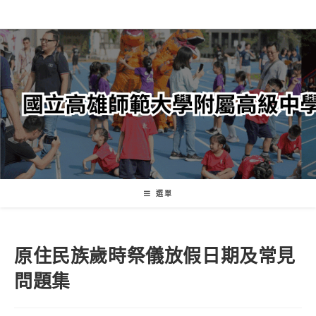
跳
轉
至
主
要
內
容
選單
原住民族歲時祭儀放假日期及常見
問題集