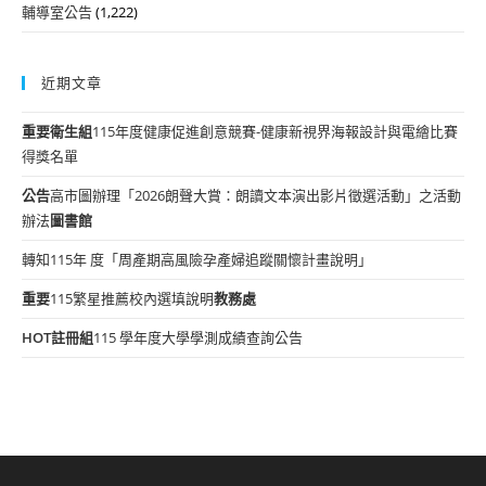
輔導室公告
(1,222)
近期文章
重要
衛生組
115年度健康促進創意競賽-健康新視界海報設計與電繪比賽
得獎名單
公告
高市圖辦理「2026朗聲大賞：朗讀文本演出影片徵選活動」之活動
辦法
圖書館
轉知115年 度「周產期高風險孕產婦追蹤關懷計畫說明」
重要
115繁星推薦校內選填說明
教務處
HOT
註冊組
115 學年度大學學測成績查詢公告