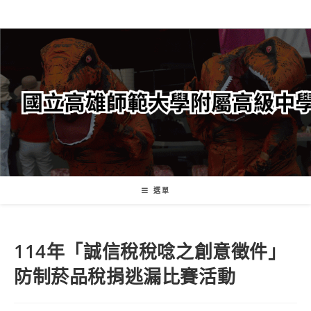
跳
轉
至
主
要
內
容
選單
114年「誠信稅稅唸之創意徵件」
防制菸品稅捐逃漏比賽活動