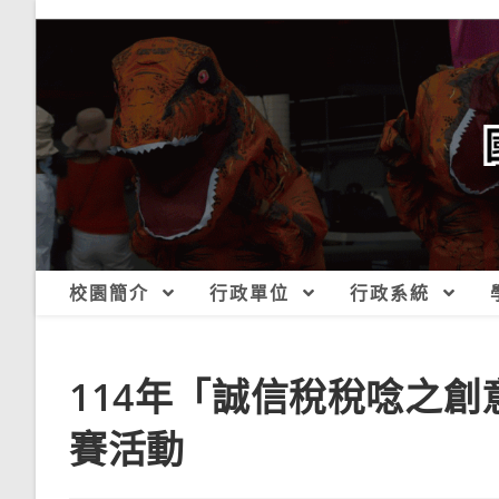
跳
轉
至
主
要
內
容
校園簡介
行政單位
行政系統
114年「誠信稅稅唸之
賽活動