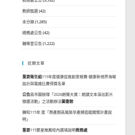
教師甄選
(42)
未分類
(1,285)
總務處公告
(42)
輔導室公告
(1,222)
近期文章
重要
衛生組
115年度健康促進創意競賽-健康新視界海報
設計與電繪比賽得獎名單
公告
高市圖辦理「2026朗聲大賞：朗讀文本演出影片
徵選活動」之活動辦法
圖書館
轉知115年 度「周產期高風險孕產婦追蹤關懷計畫說
明」
重要
115繁星推薦校內選填說明
教務處