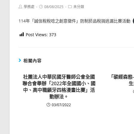
Post
Post
Post
學務處
08/08/2025
未分類
author:
published:
category:
114年「誠信稅稅唸之創意徵件」防制菸品稅捐逃漏比賽活動
Post Views:
373
相關內容
社團法人中華民國牙醫師公會全國
「碳經森態
聯合會舉辦「2022年全國國小、國
生
中、高中職顧牙四格漫畫比賽」活
動辦法。
03/07/2022