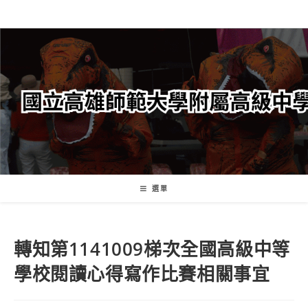
跳
轉
至
主
要
內
容
選單
轉知第1141009梯次全國高級中等
學校閱讀心得寫作比賽相關事宜