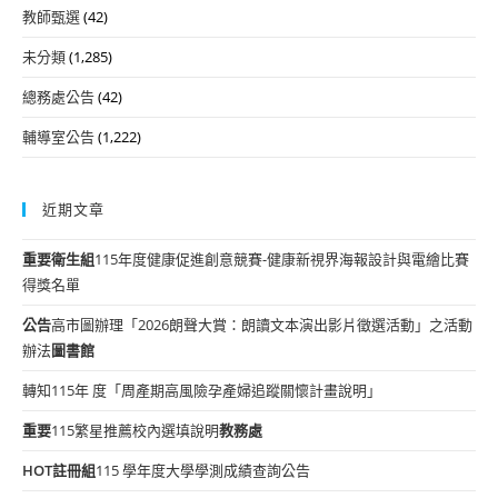
教師甄選
(42)
未分類
(1,285)
總務處公告
(42)
輔導室公告
(1,222)
近期文章
重要
衛生組
115年度健康促進創意競賽-健康新視界海報設計與電繪比賽
得獎名單
公告
高市圖辦理「2026朗聲大賞：朗讀文本演出影片徵選活動」之活動
辦法
圖書館
轉知115年 度「周產期高風險孕產婦追蹤關懷計畫說明」
重要
115繁星推薦校內選填說明
教務處
HOT
註冊組
115 學年度大學學測成績查詢公告