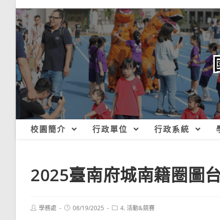
跳
轉
至
主
要
內
容
校園簡介
行政單位
行政系統
2025臺南府城南籍圈圖
Post
Post
Post
學務處
08/19/2025
4. 活動&競賽
author:
published:
category: