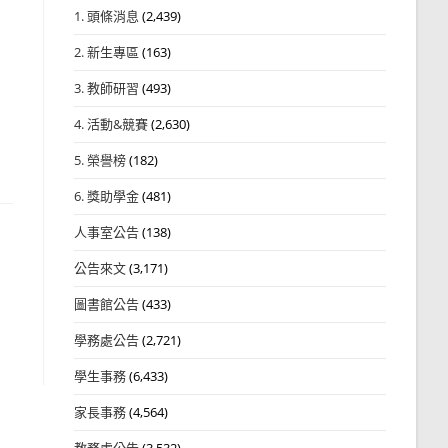
1. 頭條消息
(2,439)
2. 新生專區
(163)
3. 教師研習
(493)
4. 活動&競賽
(2,630)
5. 榮譽榜
(182)
6. 獎助學金
(481)
人事室公告
(138)
公告來文
(3,171)
」
圖書館公告
(433)
學務處公告
(2,721)
學生事務
(6,433)
家長事務
(4,564)
教務處公告
(3,532)