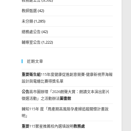
教師甄選
(42)
未分類
(1,285)
總務處公告
(42)
輔導室公告
(1,222)
近期文章
重要
衛生組
115年度健康促進創意競賽-健康新視界海報
設計與電繪比賽得獎名單
公告
高市圖辦理「2026朗聲大賞：朗讀文本演出影片
徵選活動」之活動辦法
圖書館
轉知115年 度「周產期高風險孕產婦追蹤關懷計畫說
明」
重要
115繁星推薦校內選填說明
教務處