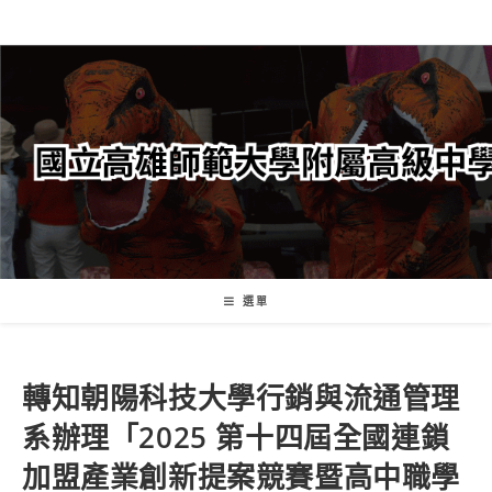
跳
轉
至
主
要
內
容
選單
轉知朝陽科技大學行銷與流通管理
系辦理「2025 第十四屆全國連鎖
加盟產業創新提案競賽暨高中職學