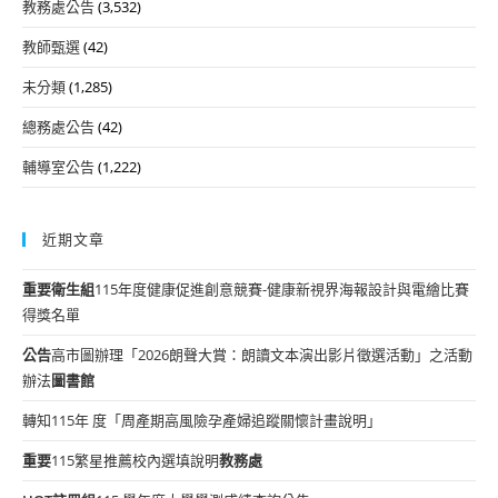
教務處公告
(3,532)
教師甄選
(42)
未分類
(1,285)
總務處公告
(42)
輔導室公告
(1,222)
近期文章
重要
衛生組
115年度健康促進創意競賽-健康新視界海報設計與電繪比賽
得獎名單
公告
高市圖辦理「2026朗聲大賞：朗讀文本演出影片徵選活動」之活動
辦法
圖書館
轉知115年 度「周產期高風險孕產婦追蹤關懷計畫說明」
重要
115繁星推薦校內選填說明
教務處