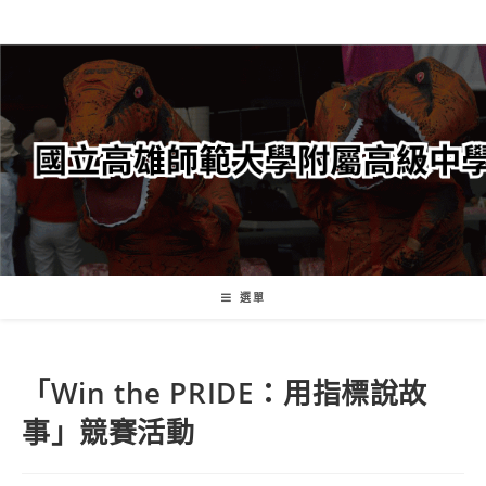
跳
轉
至
主
要
內
容
選單
「Win the PRIDE：用指標說故
事」競賽活動