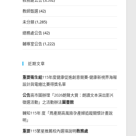
教師甄選
(42)
未分類
(1,285)
總務處公告
(42)
輔導室公告
(1,222)
近期文章
重要
衛生組
115年度健康促進創意競賽-健康新視界海報
設計與電繪比賽得獎名單
公告
高市圖辦理「2026朗聲大賞：朗讀文本演出影片
徵選活動」之活動辦法
圖書館
轉知115年 度「周產期高風險孕產婦追蹤關懷計畫說
明」
重要
115繁星推薦校內選填說明
教務處