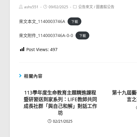
Post
Post
Post
ashs551
09/02/2025
公告來文
/
圖書館公告
author:
published:
category:
來文本文_1140003746A
下載
來文附件_1140003746A-0-0
下載
Post Views:
497
相關內容
113學年度生命教育主題精進課程
第十九屆藝
暨研習送到家系列：LIFE教師共同
言之
成長社群「與自己和解」對話工作
坊
02/21/2025