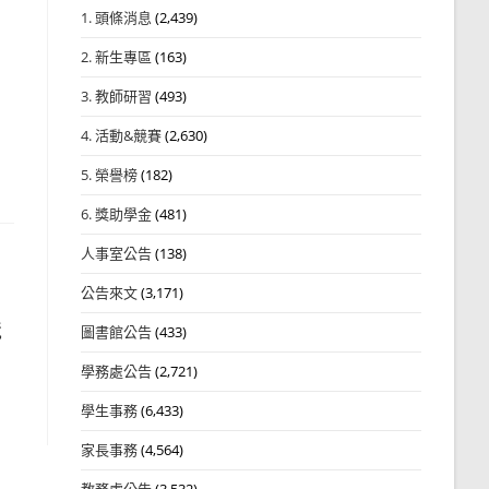
1. 頭條消息
(2,439)
2. 新生專區
(163)
3. 教師研習
(493)
4. 活動&競賽
(2,630)
5. 榮譽榜
(182)
6. 獎助學金
(481)
人事室公告
(138)
公告來文
(3,171)
競
圖書館公告
(433)
學務處公告
(2,721)
學生事務
(6,433)
家長事務
(4,564)
教務處公告
(3,532)