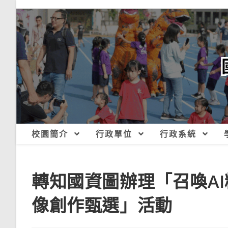
跳
轉
至
主
要
內
容
校園簡介
行政單位
行政系統
轉知國資圖辦理「召喚AI
像創作甄選」活動