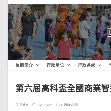
跳
轉
至
主
要
內
容
校園簡介
行政單位
行政系統
第六屆高科盃全國商業智
Post
Post
Post
學務處
09/10/2025
4. 活動&競賽
author:
published:
category: