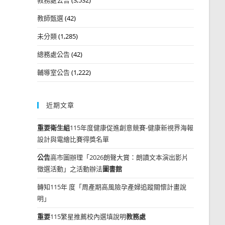
教師甄選
(42)
未分類
(1,285)
總務處公告
(42)
輔導室公告
(1,222)
近期文章
重要
衛生組
115年度健康促進創意競賽-健康新視界海報
設計與電繪比賽得獎名單
公告
高市圖辦理「2026朗聲大賞：朗讀文本演出影片
徵選活動」之活動辦法
圖書館
轉知115年 度「周產期高風險孕產婦追蹤關懷計畫說
明」
重要
115繁星推薦校內選填說明
教務處