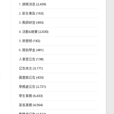
1. 頭條消息
(2,439)
2. 新生專區
(163)
3. 教師研習
(493)
4. 活動&競賽
(2,630)
5. 榮譽榜
(182)
6. 獎助學金
(481)
人事室公告
(138)
公告來文
(3,171)
意
圖書館公告
(433)
學務處公告
(2,721)
學生事務
(6,433)
家長事務
(4,564)
教務處公告
(3,532)