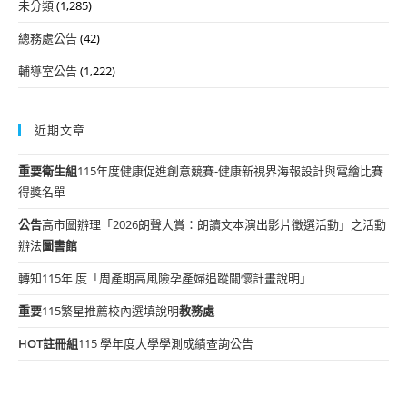
未分類
(1,285)
總務處公告
(42)
輔導室公告
(1,222)
近期文章
重要
衛生組
115年度健康促進創意競賽-健康新視界海報設計與電繪比賽
得獎名單
公告
高市圖辦理「2026朗聲大賞：朗讀文本演出影片徵選活動」之活動
辦法
圖書館
轉知115年 度「周產期高風險孕產婦追蹤關懷計畫說明」
重要
115繁星推薦校內選填說明
教務處
HOT
註冊組
115 學年度大學學測成績查詢公告