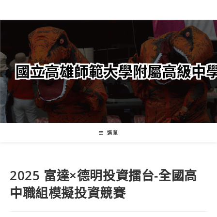
跳
轉
至
主
要
內
容
選單
2025 富達×德明投資擂台-全國高
中職組模擬投資競賽