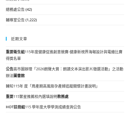
總務處公告
(42)
輔導室公告
(1,222)
近期文章
重要
衛生組
115年度健康促進創意競賽-健康新視界海報設計與電繪比賽
得獎名單
公告
高市圖辦理「2026朗聲大賞：朗讀文本演出影片徵選活動」之活動
辦法
圖書館
轉知115年 度「周產期高風險孕產婦追蹤關懷計畫說明」
重要
115繁星推薦校內選填說明
教務處
HOT
註冊組
115 學年度大學學測成績查詢公告