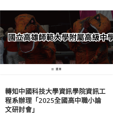
跳
轉
至
主
要
內
容
選單
轉知中國科技大學資訊學院資訊工
程系辦理「2025全國高中職小論
文研討會」