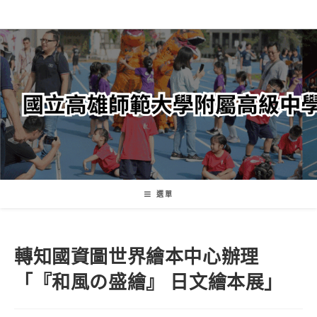
跳
轉
至
主
要
內
容
選單
轉知國資圖世界繪本中心辦理
「『和風の盛繪』 日文繪本展」