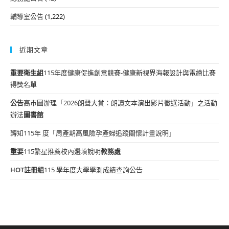
輔導室公告
(1,222)
近期文章
重要
衛生組
115年度健康促進創意競賽-健康新視界海報設計與電繪比賽
得獎名單
公告
高市圖辦理「2026朗聲大賞：朗讀文本演出影片徵選活動」之活動
辦法
圖書館
轉知115年 度「周產期高風險孕產婦追蹤關懷計畫說明」
重要
115繁星推薦校內選填說明
教務處
HOT
註冊組
115 學年度大學學測成績查詢公告