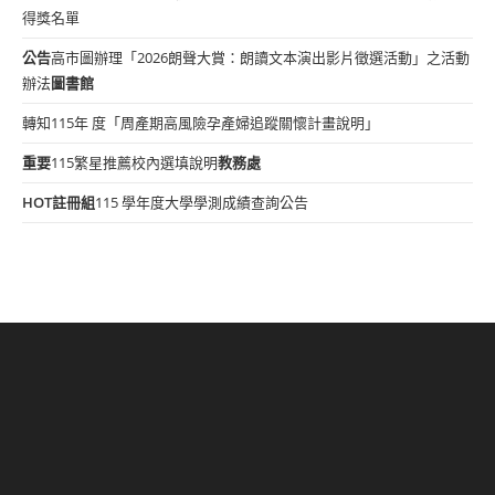
得獎名單
公告
高市圖辦理「2026朗聲大賞：朗讀文本演出影片徵選活動」之活動
辦法
圖書館
轉知115年 度「周產期高風險孕產婦追蹤關懷計畫說明」
重要
115繁星推薦校內選填說明
教務處
HOT
註冊組
115 學年度大學學測成績查詢公告