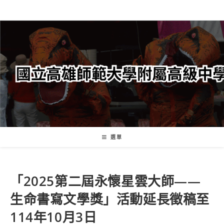
跳
轉
至
主
要
內
容
選單
「2025第二屆永懷星雲大師——
生命書寫文學獎」活動延長徵稿至
114年10月3日